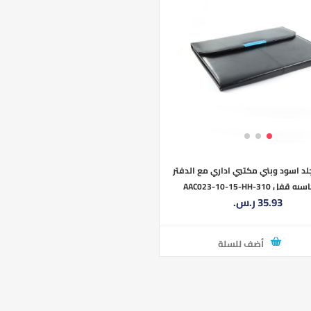
د اسود وبني مكتبي اداري مع الدفتر
فل AAC023-10-15-HH-310
35.93 ر.س.‏
أضف للسلة