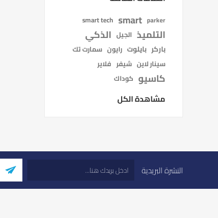
smart
smart tech
parker
التلميذ
الذكي
الجيل
باركر
بايلوت
رايون
سمارت تك
سينار لاين
شيفر
فلاير
كاسيو
كوداك
مشاهدة الكل
النشرة البريدية