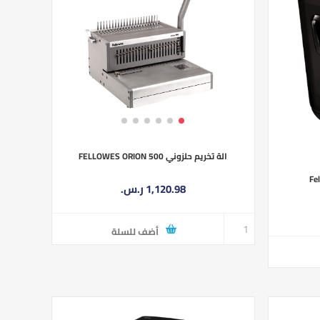
الة تخريم حلزوني FELLOWES ORION 500
 Fellowes
1,120.98 ر.س.‏
أضف للسلة