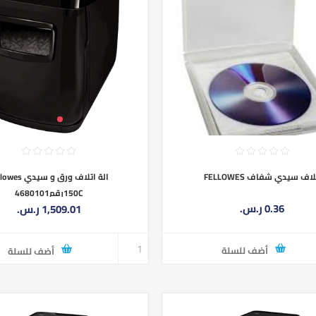
اف سيدي شفاف FELLOWES
الة اتلاف ورق و سيدي
150Cرقم4680101
0.36 ر.س.‏
1,509.01 ر.س.‏
أضف للسلة
أضف للسلة