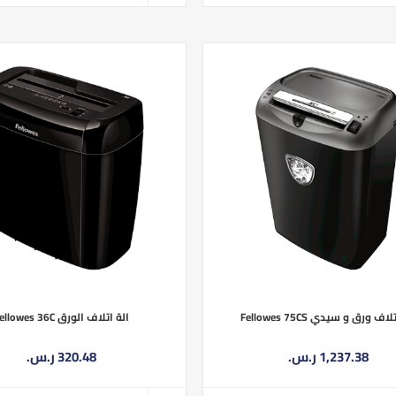
اف ورق و سيدي Fellowes 75CS
الة اتلاف الورق Fellowes 36C
1,237.38 ر.س.‏
320.48 ر.س.‏