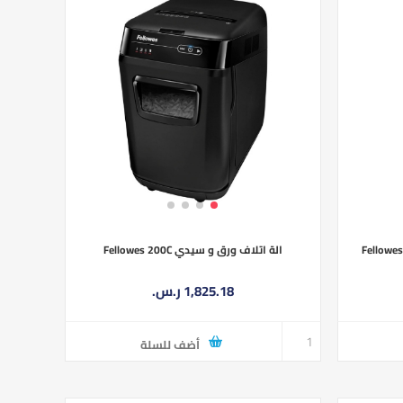
الة اتلاف ورق و سيدي Fellowes 200C
1,825.18 ر.س.‏
أضف للسلة