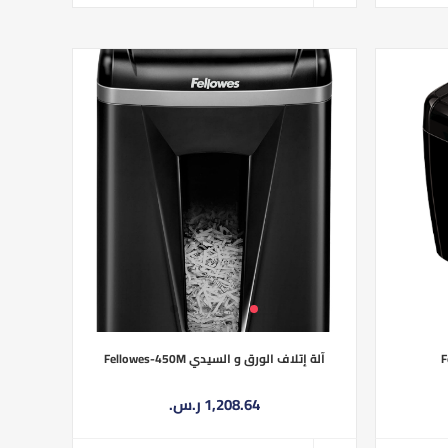
آلة إتلاف الورق و السيدي Fellowes-450M
1,208.64 ر.س.‏