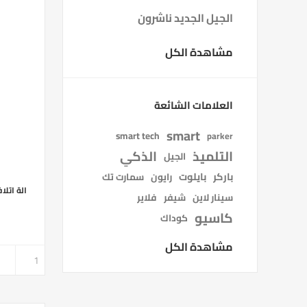
الجيل الجديد ناشرون
مشاهدة الكل
العلامات الشائعة
smart
smart tech
parker
التلميذ
الذكي
الجيل
باركر
بايلوت
رايون
سمارت تك
الة اتلاف ا
سينار لاين
شيفر
فلاير
كاسيو
كوداك
مشاهدة الكل