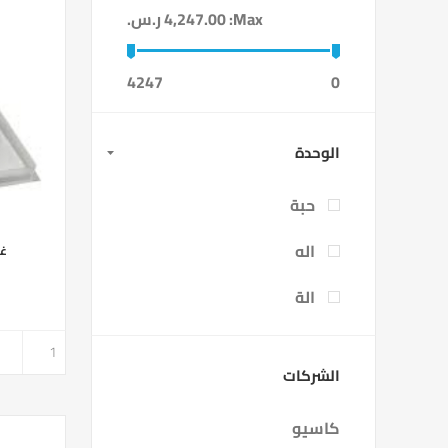
Max:
4,247.00 ر.س.‏
4247
0
الوحدة
حبة
اله
غل
الة
الشركات
كاسيو