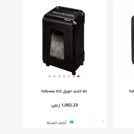
الة اتلاف الورق Fellowes 92C
1,092.23 ر.س.‏
أضف للسلة