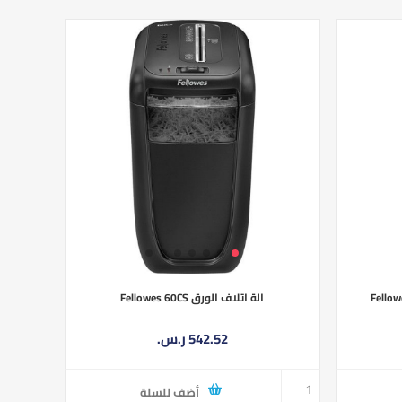
الة اتلاف الورق Fellowes 60CS
542.52 ر.س.‏
أضف للسلة