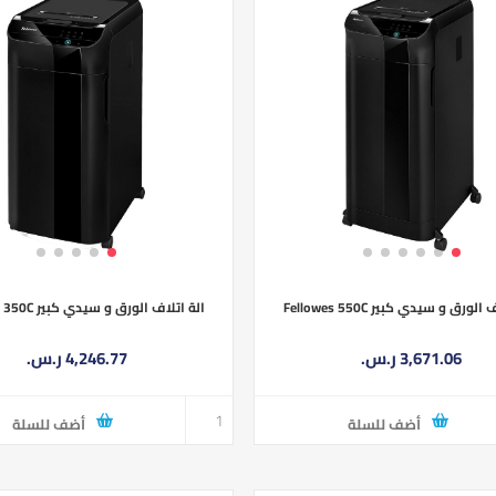
لورق و سيدي كبير Fellowes 550C
الة اتلاف الورق و سيدي كبير Fellowes 350C
3,671.06 ر.س.‏
4,246.77 ر.س.‏
أضف للسلة
أضف للسلة