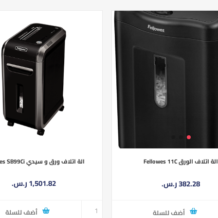
الة اتلاف ورق و سيدي Fellowes SB99Ci
لة اتلاف الورق Fellowes 11C
1,501.82 ر.س.‏
382.28 ر.س.‏
أضف للسلة
أضف للسلة