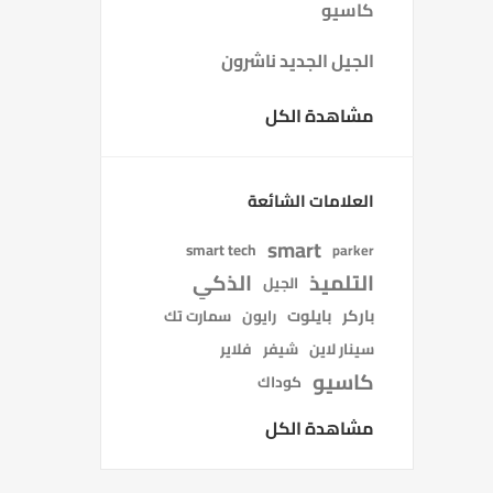
كاسيو
الجيل الجديد ناشرون
مشاهدة الكل
العلامات الشائعة
smart
smart tech
parker
التلميذ
الذكي
الجيل
باركر
بايلوت
رايون
سمارت تك
سينار لاين
شيفر
فلاير
كاسيو
كوداك
مشاهدة الكل