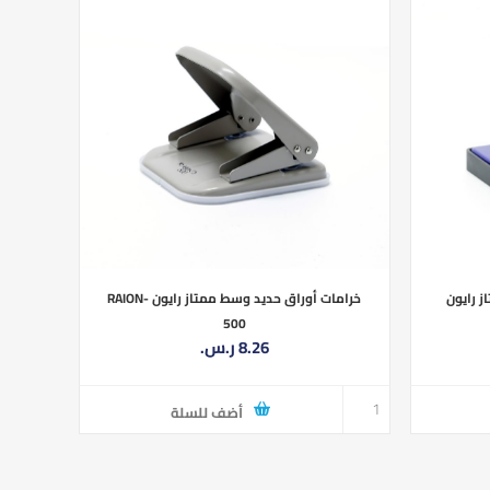
خرامات أوراق حديد وسط ممتاز رايون RAION-
 رايون
500
8.26 ر.س.‏
أضف للسلة