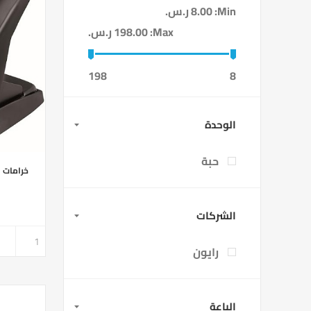
Min:
8.00 ر.س.‏
Max:
198.00 ر.س.‏
198
8
الوحدة
حبة
الشركات
رايون
الباعة