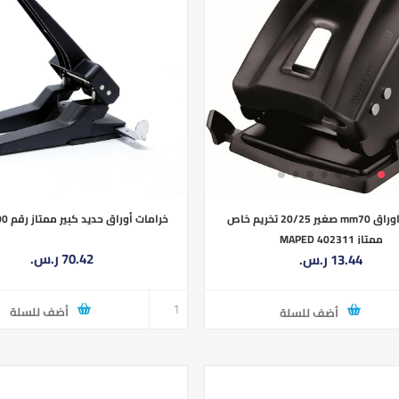
خرامات أوراق حديد كبير ممتاز رقم RAION-800
خرامات اوراق mm70 صغير 20/25 تخريم خاص
ممتاز MAPED 402311
70.42 ر.س.‏
13.44 ر.س.‏
أضف للسلة
أضف للسلة