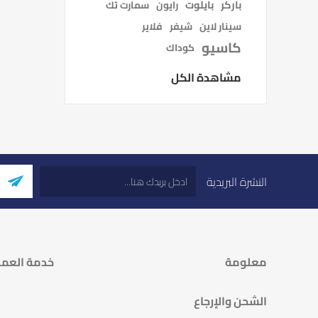
باركر
بايلوت
رايون
سمارت تك
سينار لاين
شيفر
فلاير
كاسيو
كوداك
مشاهدة الكل
النشرة البريدية
معلومة
خدمة العمل
الشحن والإرجاع