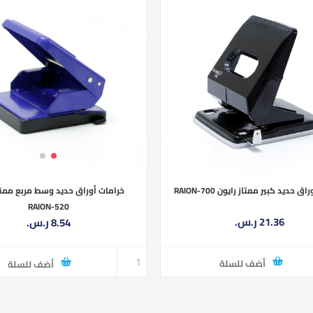
ق حديد كبير ممتاز رايون RAION-700
خرامات أوراق حديد وسط مربع ممتاز
RAION-520
21.36 ر.س.‏
8.54 ر.س.‏
أضف للسلة
أضف للسلة