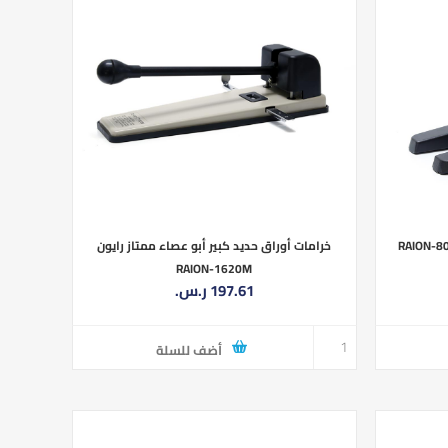
خرامات أوراق حديد كبير أبو عصاء ممتاز رايون
RAION-1620M
197.61 ر.س.‏
أضف للسلة