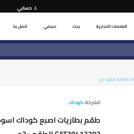
حسابي
العلامات التجارية
بحث
حسابي
اتصل بنا
الشركة:
كوداك
CAT30413382 الطقم =2ح