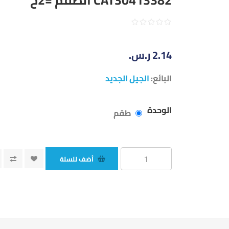
2.14 ر.س.‏
البائع:
الجيل الجديد
الوحدة
طقم
أضف للسلة