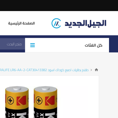
الصفحة الرئيسية
كل الفئات
طقم بطاريات اصبع كوداك اسود KODAK XTRALIFE LR6-AA-2-CAT30413382 الطقم =2ح