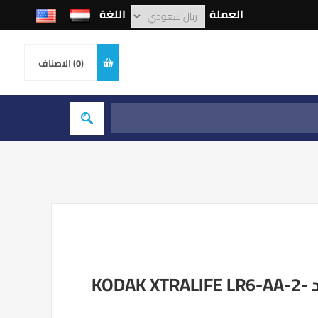
العملة
اللغة
(0)
الاصناف
طقم بطاريات اصبع كوداك اسود KODAK XTRALIFE LR6-AA-2-