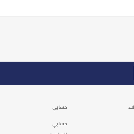
اء
حسابي
حسابي