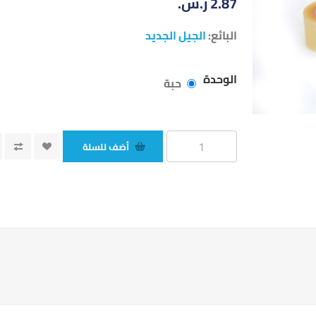
2.87 ر.س.‏
البائع:
الجيل الجديد
الوحدة
حبة
أضف للسلة