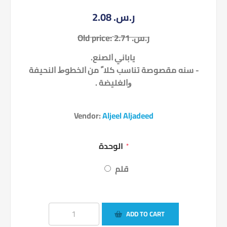
2.08 ر.س.‏
2.71 ر.س.‏
Old price:
ﻳﺎﺑﺎﻧﻲ ﺍﻟﺼﻨﻊ.
- ﺳﻨﻪ ﻣﻘﺼﻮﺻﺔ ﺗﻨﺎﺳﺐ ﻛﻼﹰ ﻣﻦ ﺍﻟﺨﻄﻮﻁ ﺍﻟﻨﺤﻴﻔﺔ
ﻭﺍﻟﻐﻠﻴﻀﺔ .
Vendor:
Aljeel Aljadeed
الوحدة
*
قلم
ADD TO CART