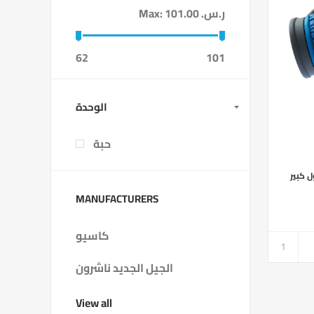
Max:
101.00 ر.س.‏
62
101
الوحدة
حبة
مول كبير
MANUFACTURERS
كاسيو
الجيل الجديد ناشرون
View all