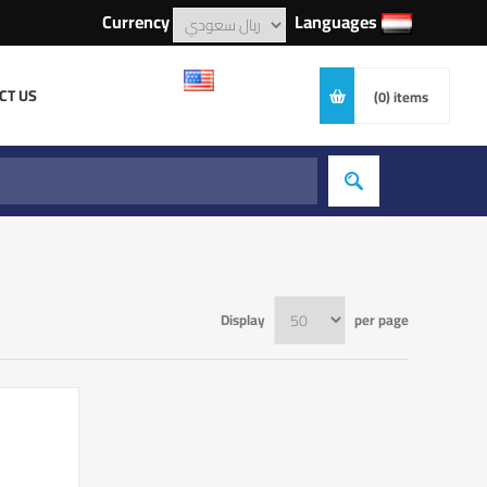
Currency
Languages
CT US
(0)
items
Display
per page