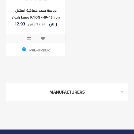
دباسة حديد كماشة استيل
وسط رايون RAION -HP-45 Iron
12.93 ر.س.‏
17.24 ر.س.‏
stapler, medium steel pliers
PRE-ORDER
MANUFACTURERS