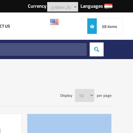
Currency
Languages
CT US
(0)
items
Display
per page