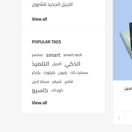
الجيل الجديد ناشرون
View all
POPULAR TAGS
smart
smart tech
parker
الذكي
التلميذ
الجيل
بايلوت
باركر
سمارت تك
رايون
فلاير
شيفر
سينار لاين
كاسيو
كوداك
View all