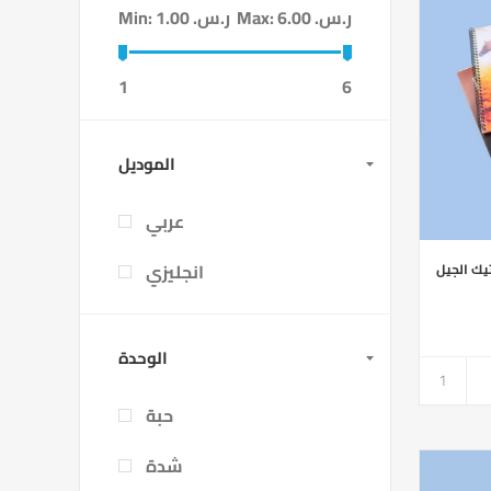
Min:
1.00 ر.س.‏
Max:
6.00 ر.س.‏
1
6
الموديل
عربي
انجليزي
الوحدة
حبة
شدة