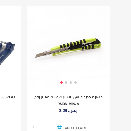
مشارط حديد ملبس بلاستيك وسط ممتاز رقم
مقص ور JIELISI 939-1 A3
RAION-MRG-9
3.23 ر.س.‏
ADD TO CART