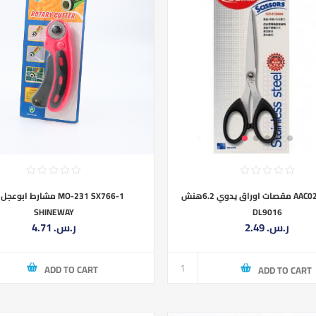
مشارط ابوع MO-231 SX766-1
مقصات اوراق يدوي 6.2هنش AAC023-9-155-
SHINEWAY
DL9016
4.71 ر.س.‏
2.49 ر.س.‏
ADD TO CART
ADD TO CART