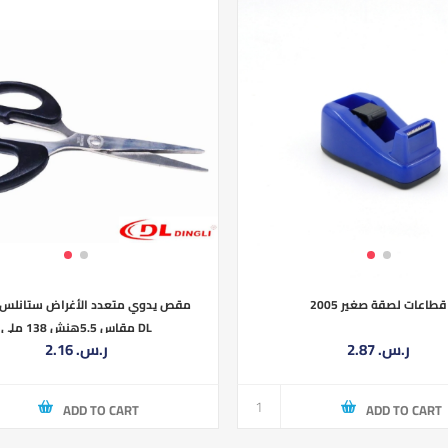
قطاعات لصقة صغير 2005
مقص يدوي متعدد الأغراض ستانلس 
مقاس 5.5هنش 138 ملي DL
2.87 ر.س.‏
2.16 ر.س.‏
ADD TO CART
ADD TO CART