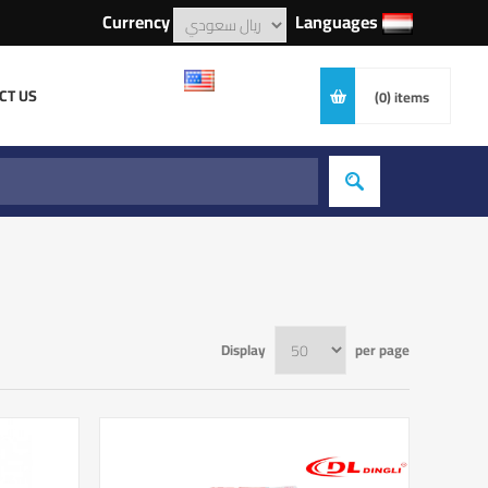
Currency
Languages
CT US
(0)
items
Display
per page