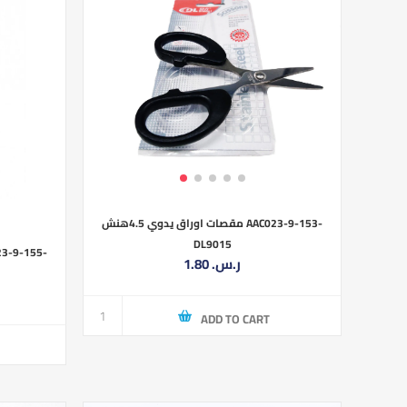
مقصات اوراق يدوي 4.5هنش AAC023-9-153-
DL9015
1.80 ر.س.‏
ADD TO CART