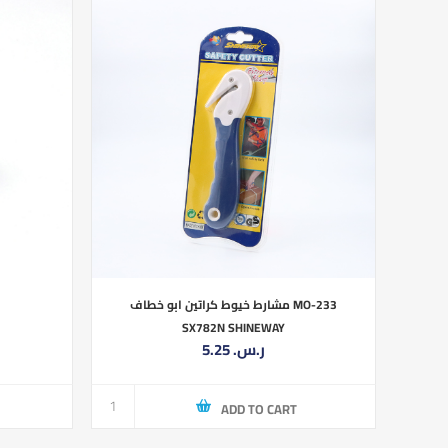
مشارط خيوط كراتين ابو خطاف MO-233
SX782N SHINEWAY
5.25 ر.س.‏
ADD TO CART