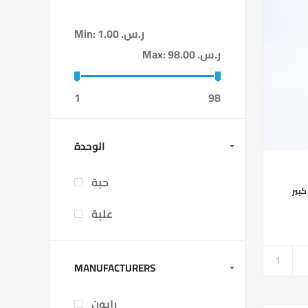
Min:
1.00 ر.س.‏
Max:
98.00 ر.س.‏
1
98
الوحدة
حبة
جل كبير
علبة
MANUFACTURERS
رايون