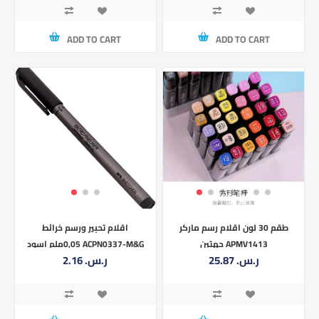
ADD TO CART
ADD TO CART
طقم 30 لون اقلام رسم ماركر
اقلام تحبير ورسم خرائط
جهتين APMV1413
0,05ملم اسود ACPN0337-M&G
25.87 ر.س.‏
2.16 ر.س.‏