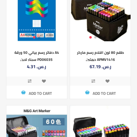
طقم 80 لون اقلام رسم ماركر
دفاتر رسم بياني 50 ورقة A4
جهتين APMV1416
سينار لاين PD06035
67.19 ر.س.‏
4.31 ر.س.‏
ADD TO CART
ADD TO CART