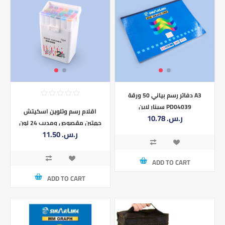
دفاتر رسم بياني 50 ورقة A3
سينار لاين PD04039
اقلام رسم وتلوين اسكيتش
10.78 ر.س.‏
جهتين مقصوص ومدبب 24 لون
11.50 ر.س.‏
AAC023-9-195-KL225-24
ADD TO CART
ADD TO CART