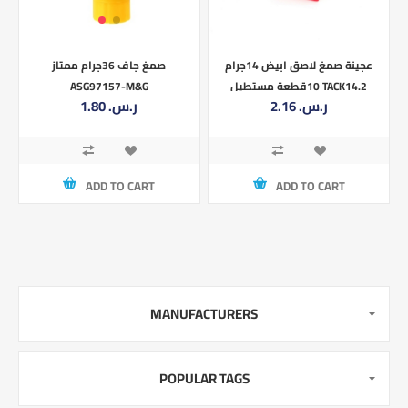
عجينة صمغ لاصق ابيض 14جرام
صمغ جاف 36جرام ممتاز
10قطعة مستطيل TACK14.2
ASG97157-M&G
2.16 ر.س.‏
1.80 ر.س.‏
ADD TO CART
ADD TO CART
MANUFACTURERS
POPULAR TAGS