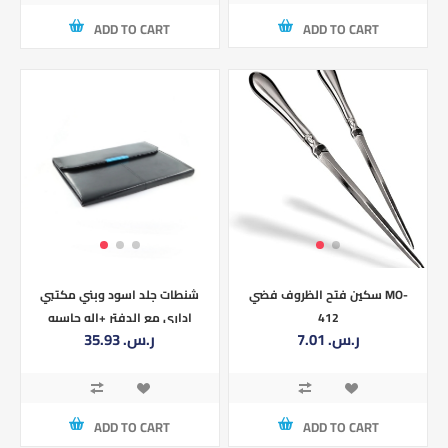
ADD TO CART
ADD TO CART
سكين فتح الظروف فضي MO-
شنطات جلد اسود وبني مكتبي
412
اداري مع الدفتر +اله حاسبه
7.01 ر.س.‏
35.93 ر.س.‏
قفل AAC023-10-15-HH-310
ADD TO CART
ADD TO CART