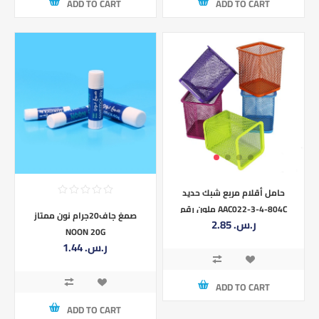
ADD TO CART
ADD TO CART
حامل أقلام مربع شبك حديد
ملون رقم AAC022-3-4-804C
صمغ جاف20جرام نون ممتاز
2.85 ر.س.‏
NOON 20G
1.44 ر.س.‏
ADD TO CART
ADD TO CART