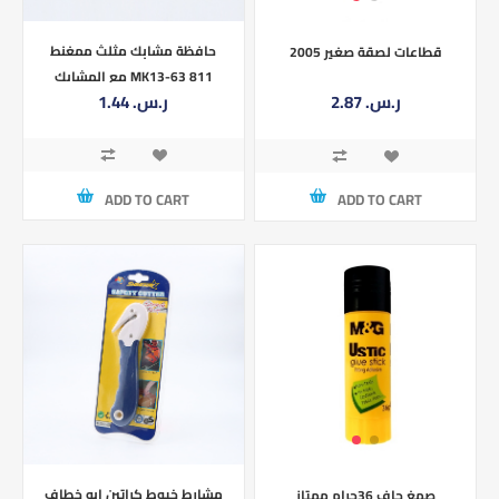
حافظة مشابك مثلث ممغنط
قطاعات لصقة صغير 2005
مع المشابك MK13-63 811
1.44 ر.س.‏
2.87 ر.س.‏
ADD TO CART
ADD TO CART
مشارط خيوط كراتين ابو خطاف
صمغ جاف 36جرام ممتاز