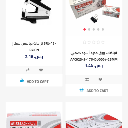
نزاعات دبابيس ممتاز SRL-45-
RAION
قباضات ورق حديد أسود 25ملي
2.16 ر.س.‏
AAC023-9-176-DL0004-25MM
1.44 ر.س.‏
ADD TO CART
ADD TO CART