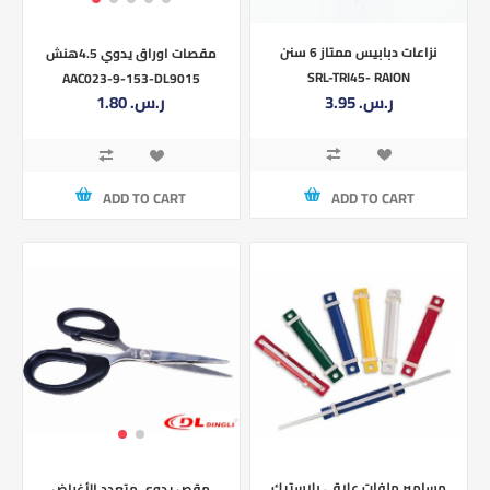
نزاعات دبابيس ممتاز 6 سنن
مقصات اوراق يدوي 4.5هنش
SRL-TRI45- RAION
AAC023-9-153-DL9015
3.95 ر.س.‏
1.80 ر.س.‏
ADD TO CART
ADD TO CART
مسامير ملفات علاقي بلاستيك
مقص يدوي متعدد الأغراض