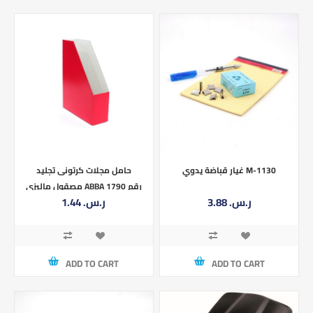
غيار قباضة يدوي M-1130
حامل مجلات كرتونى تجليد
مصقول ماليزي ABBA رقم 1790
3.88 ر.س.‏
1.44 ر.س.‏
ADD TO CART
ADD TO CART