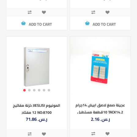
ADD TO CART
ADD TO CART
عجينة صمغ لاصق ابيض 14جرام
خزنة مفاتيح JIESLISI المونيوم
10قطعة مستطيل TACK14.2
12 مفتاح NO:8700
2.16 ر.س.‏
71.86 ر.س.‏