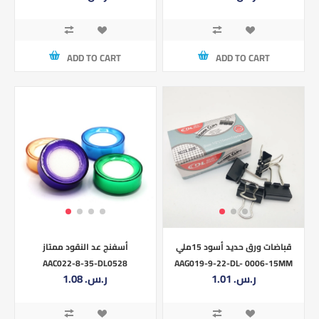
ADD TO CART
ADD TO CART
قباضات ورق حديد أسود 15ملي
أسفنج عد النقود ممتاز
AAC022-8-35-DL0528
AAG019-9-22-DL- 0006-15MM
1.01 ر.س.‏
1.08 ر.س.‏