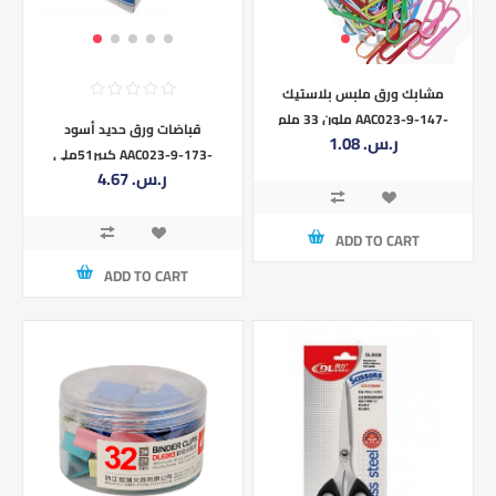
مشابك ورق ملبس بلاستيك
ملون 33 ملم AAC023-9-147-
قباضات ورق حديد أسود
1.08 ر.س.‏
DL733 -33MM
كبير51ملي AAC023-9-173-
4.67 ر.س.‏
DL0001- 51MM
ADD TO CART
ADD TO CART