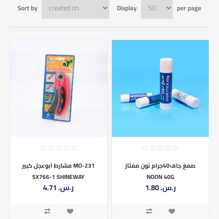
Sort by
Display
per page
صمغ جاف40جرام نون ممتاز
مشارط ابوعجل كبير MO-231
SX766-1 SHINEWAY
NOON 40G
1.80 ر.س.‏
4.71 ر.س.‏