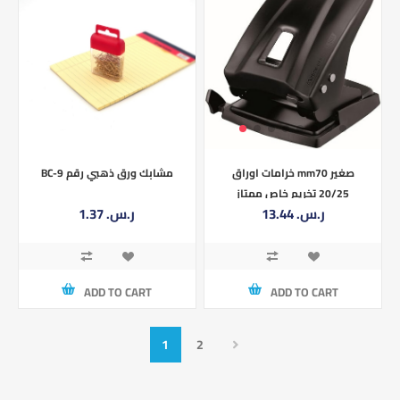
BC-9 مشابك ورق ذهبي رقم
خرامات اوراق mm70 صغير
20/25 تخريم خاص ممتاز
1.37 ر.س.‏
13.44 ر.س.‏
MAPED 402311
ADD TO CART
ADD TO CART
1
2