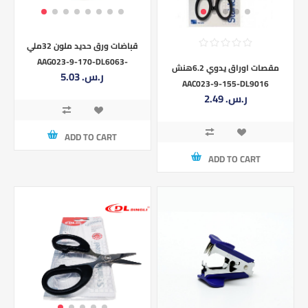
قباضات ورق حديد ملون 32ملي
AAG023-9-170-DL6063-
مقصات اوراق يدوي 6.2هنش
5.03 ر.س.‏
32MM
AAC023-9-155-DL9016
2.49 ر.س.‏
ADD TO CART
ADD TO CART