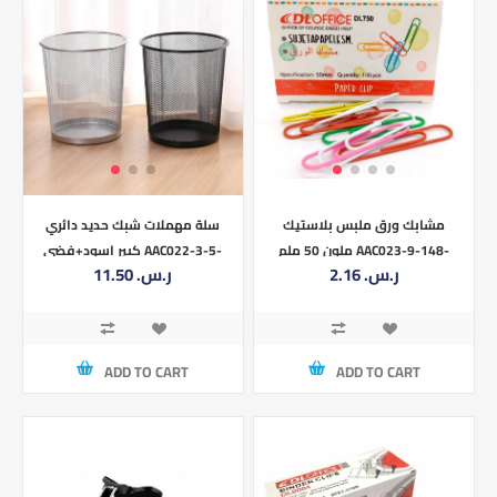
مشابك ورق ملبس بلاستيك
سلة مهملات شبك حديد دائري
ملون 50 ملم AAC023-9-148-
كبير اسود+فضي AAC022-3-5-
2.16 ر.س.‏
11.50 ر.س.‏
5001
DL750 -50MM
ADD TO CART
ADD TO CART