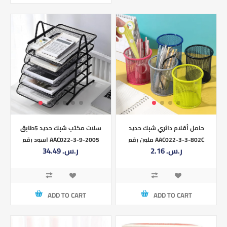
حامل أقلام دائري شبك حديد
سلات مكتب شبك حديد 5طابق
ملون رقم AAC022-3-3-802C
اسود رقم AAC022-3-9-2005
2.16 ر.س.‏
34.49 ر.س.‏
ADD TO CART
ADD TO CART