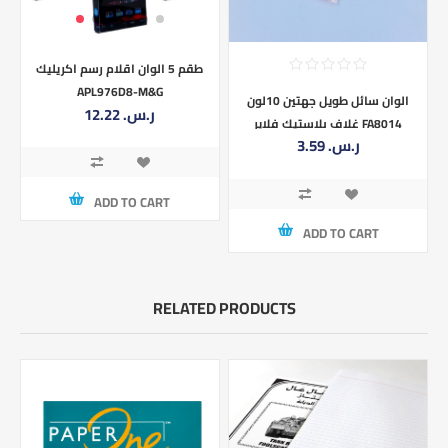
طقم 5 الوان اقلام رسم اكريليك
APL976D8-M&G
الوان سائل طويل جهتين 10لون
12.22 ر.س.‏
غلاف بلاستيك فلاير FA8014
3.59 ر.س.‏
ADD TO CART
ADD TO CART
RELATED PRODUCTS