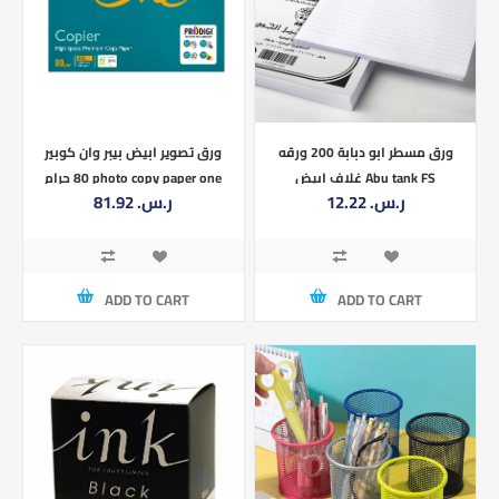
ورق مسطر ابو دبابة 200 ورقه
ورق تصوير ابيض بيبر وان كوبير
غلاف ابيض Abu tank FS
80 جرام photo copy paper one
12.22 ر.س.‏
81.92 ر.س.‏
copier
ADD TO CART
ADD TO CART