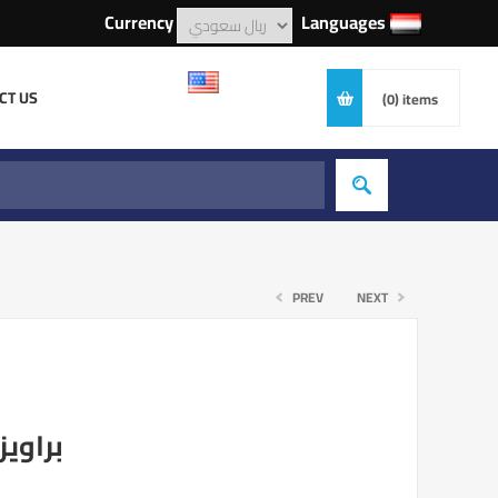
Currency
Languages
CT US
(0)
items
PREV
NEXT
براويز