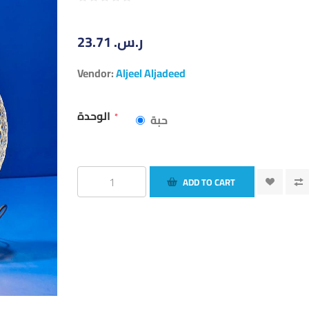
23.71 ر.س.‏
Vendor:
Aljeel Aljadeed
الوحدة
*
حبة
ADD TO CART