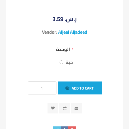
3.59 ر.س.‏
Vendor:
Aljeel Aljadeed
الوحدة
*
حبة
ADD TO CART