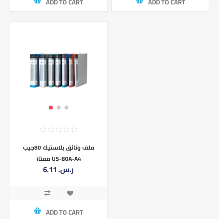
ADD TO CART
ADD TO CART
ملف وثائق بلاستيك 80جيب
ممتاز US-80A-A4
6.11 ر.س.‏
ADD TO CART