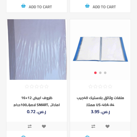
ADD TO CART
ADD TO CART
ظروف ابيض 12×16
ملفات وثائق بلاستيك 40جيب
لاصق100جرام SMARTاماراتي
ممتاز US-40A-A4
0.72 ر.س.‏
3.95 ر.س.‏