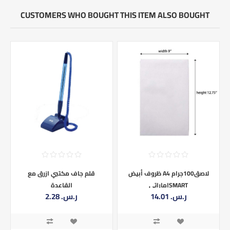
CUSTOMERS WHO BOUGHT THIS ITEM ALSO BOUGHT
ظروف أبيض A4 لاصق100جرام
قلم جاف مكتبي ازرق مع
إماراتيSMART
القاعدة
14.01 ر.س.‏
2.28 ر.س.‏