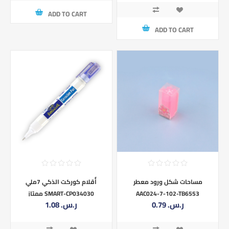
ADD TO CART
ADD TO CART
مساحات شكل ورود معطر
أٌقلام كوركت الذكي 7ملي
AAC024-7-102-TB6553
ممتاز SMART-CP034030
0.79 ر.س.‏
1.08 ر.س.‏