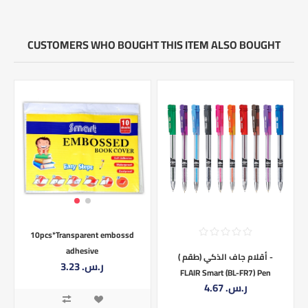
CUSTOMERS WHO BOUGHT THIS ITEM ALSO BOUGHT
10pcs*Transparent embossd
adhesive
أقلام جاف الذكي (طقم ) -
3.23 ر.س.‏
FLAIR Smart (BL-FR7) Pen
4.67 ر.س.‏