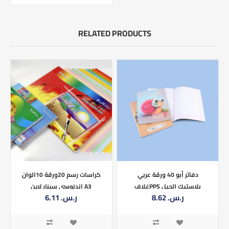
RELATED PRODUCTS
دفاتر أبو 40 ورقة عربي
كراسات رسم 20ورقة 10الوان
غلافPPS بلاستيك الجيل
اندنوسي سينار لاين A3
8.62 ر.س.‏
6.11 ر.س.‏
SP034147