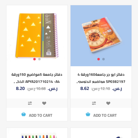
دفاتر ابو جر جامعة160ورقة 4
دفاتر جامعة 5مواضيع 150ورقة
مواضيع اندنوسي SP0382197
الذكي APYA201710214 -A4
8.62 ر.س.‏
8.20 ر.س.‏
12.10 ر.س.‏
10.68 ر.س.‏
8.5×11
ADD TO CART
ADD TO CART