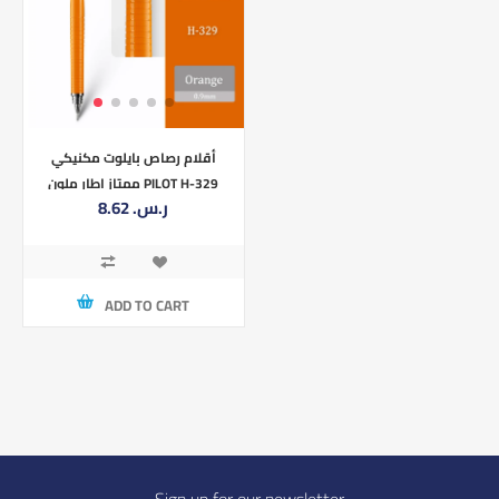
أقلام رصاص بايلوت مكنيكي
ممتاز اطار ملون PILOT H-329
8.62 ر.س.‏
0.9MM
ADD TO CART
Sign up for our newsletter