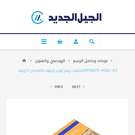
لوحات وحامل الرسم
الهندسي والفنون
كراسات رسم ابوجر إكريليك 400جرام 12ورقةARTMATE-HSAC-A3
PREV
NEXT