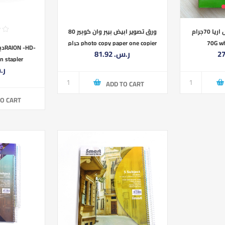
ورق تصوير ابيض بيبر وان كوبير 80
ورق تصوير ابيض اريا 70جرام ARIA
جرام photo copy paper one copier
70G wh
HD-
81.92 ر.س.‏
n stapler
ر.س.
ADD TO CART
TO CART