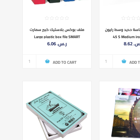
دباسة حديد وسط رايونRAION -
ملف بوكس بلاستيك كبير سمارت
Large plastic box file SMART
45 S Medium iro
8.62 ‏
6.06 ر.س.‏
ADD TO CART
ADD 