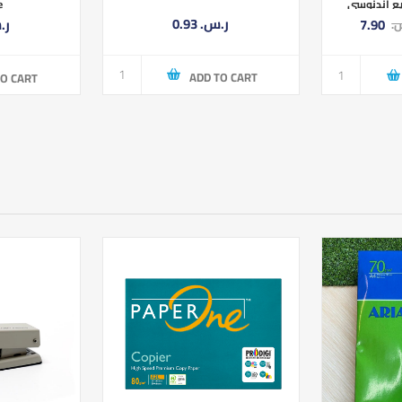
e
مواضيع اندنوسي S
0.93 ر.س.‏
ر.س.
SM
ADD TO CART
TO CART