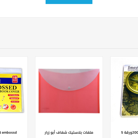
ملفات بلاستيك شفاف أبو زرار
nt embossd
دفاتر ابو جر جامعة200ورقة 5