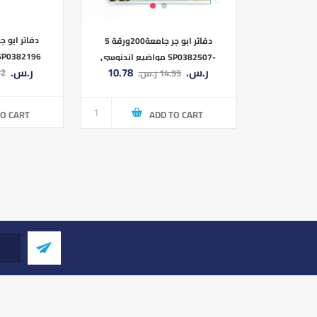
دفاتر ابو جر جامعة200ورقة 5
مواضيع اندنوسي SP0382507-
7.90 ر.س.‏
10.78 ر.س.‏
ر.س
14.95 ر.س.‏
SMART 8.5×11
TO CART
ADD TO CART