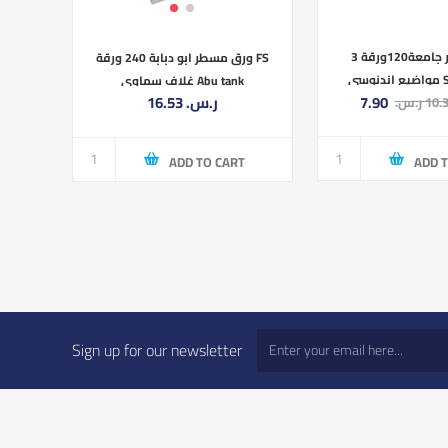
دفاتر ابو جر جامعة120ورقة 3
ورق مسطر ابو دبابة 240 ورقة FS
مواضيع اندنوسي SP0382196
غلاف سماوي Abu tank
16.53 ر.س.‏
10.32 .‏
8.5×11
ADD 
ADD TO CART
Sign up for our newsletter