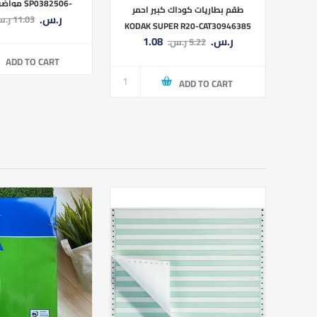
P0382506-
طقم بطاريات كوداك كبير احمر
7.90 ر.س.‏
11.03 ر.س.‏
ART 9.5×7
KODAK SUPER R20-CAT30946385
1.08 ر.س.‏
5.22 ر.س.‏
الطقم =2ح
ADD TO CART
ADD TO CART