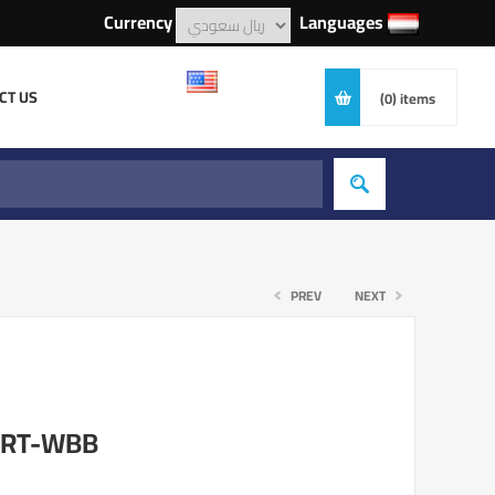
Currency
Languages
CT US
(0)
items
PREV
NEXT
اقلام )/ BP-1RT-WBB