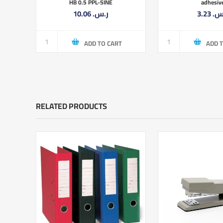
HB 0.5 PPL-5INE
adhesiv
3.23 ‏
10.06 ر.س.‏
ADD TO CART
ADD 
RELATED PRODUCTS