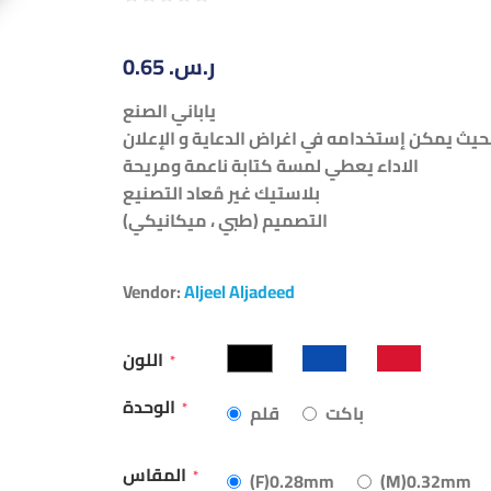
0.65 ر.س.‏
ياباني الصنع
يث يمكن إستخدامه في اغراض الدعاية و الإعلان
الاداء يعطي لمسة كتابة ناعمة ومريحة
بلاستيك غير مُعاد التصنيع
التصميم (طبي ، ميكانيكي)
Vendor:
Aljeel Aljadeed
اللون
*
الوحدة
*
باكت
قلم
المقاس
*
(F)0.28mm
(M)0.32mm