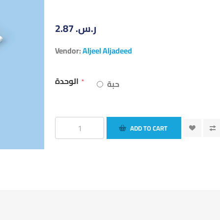
2.87 ر.س.‏
Vendor:
Aljeel Aljadeed
الوحدة
*
حبة
ADD TO CART