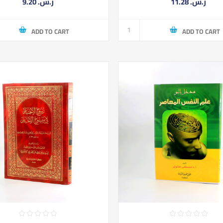
11.28 ر.س.‏
9.20 ر.س.‏
ADD TO CART
ADD TO CART