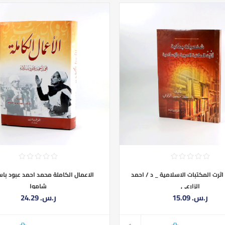
رت المكتبات الاسلامية _ د / احمد
الاعمال الكاملة محمد احمد عبود با
الزارعي
شاموا
15.09 ر.س.‏
24.29 ر.س.‏