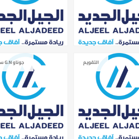
التقويم
سلسلة G.N جوناو