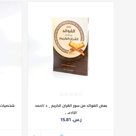
بعض الفوائد من سور القران الكريم _ د /احمد
شخصيات اث
الزارعي
15.81 ر.س.‏