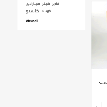
فلاير
شيفر
سينار لاين
كاسيو
كوداك
View all
سلامة/