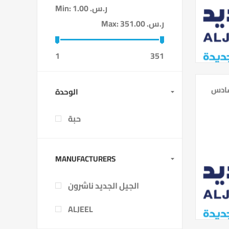
1.00 ر.س.‏
Min:
351.00 ر.س.‏
Max:
1
351
سادس
الوحدة
حبة
MANUFACTURERS
الجيل الجديد ناشرون
ALJEEL