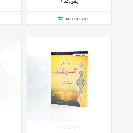
7.62 ر.س.‏
ADD TO CART